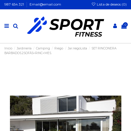
Lista de deseos (
0
)
987 654 321
Email@email.com
0
Inicio
Jardinería
Camping
Riego
Jar.riegoLista
SET RINCONERA
BARBADOS.2SOFÁS+RINC+MES.