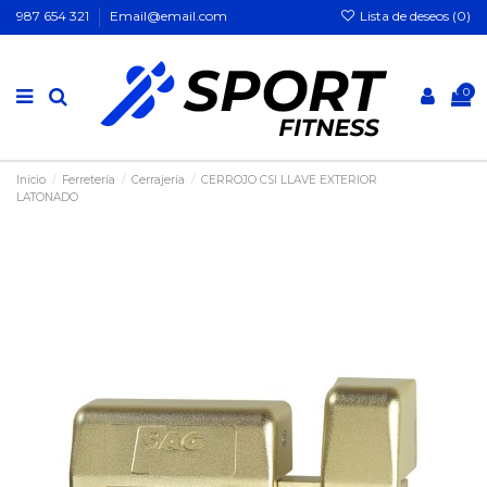
Lista de deseos (
0
)
987 654 321
Email@email.com
0
Inicio
Ferretería
Cerrajería
CERROJO CSI LLAVE EXTERIOR
LATONADO